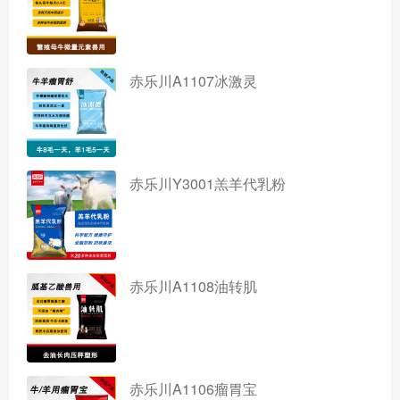
赤乐川A1107冰激灵
赤乐川Y3001羔羊代乳粉
赤乐川A1108油转肌
赤乐川A1106瘤胃宝