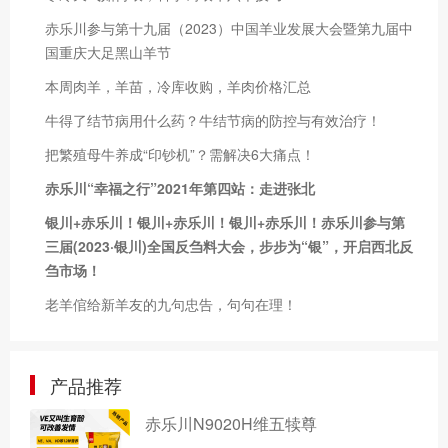
赤乐川参与第十九届（2023）中国羊业发展大会暨第九届中
国重庆大足黑山羊节
本周肉羊，羊苗，冷库收购，羊肉价格汇总
牛得了结节病用什么药？牛结节病的防控与有效治疗！
把繁殖母牛养成“印钞机”？需解决6大痛点！
赤乐川“幸福之行”2021年第四站：走进张北
银川+赤乐川！银川+赤乐川！银川+赤乐川！赤乐川参与第
三届(2023·银川)全国反刍料大会，步步为“银”，开启西北反
刍市场！
老羊倌给新羊友的九句忠告，句句在理！
产品推荐
赤乐川N9020H维五犊尊